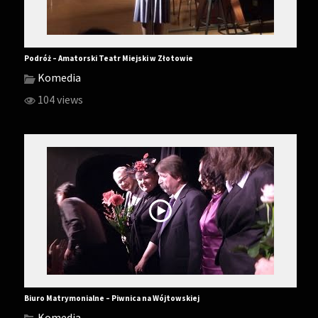
Podróż – Amatorski Teatr Miejski w Złotowie
Komedia
104 views
Biuro Matrymonialne – Piwnica na Wójtowskiej
Komedia