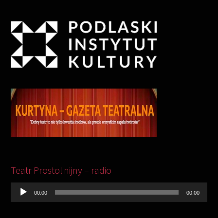
Odtwarzacz
plików
Teatr Prostolinijny – radio
dźwiękowych
00:00
00:00