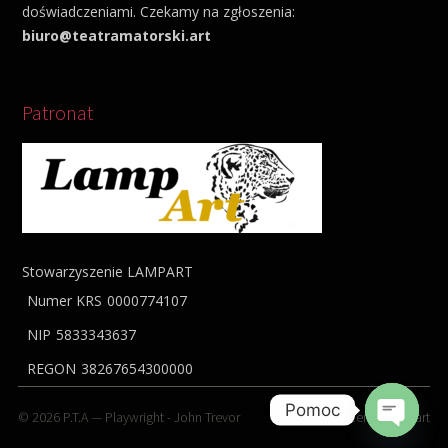
doświadczeniami. Czekamy na zgłoszenia:
biuro@teatramatorski.art
Patronat
Stowarzyszenie LAMPART
Numer KRS
0000774107
NIP
5833343637
REGON
38267654300000
Pomoc
© 2026
P.T.A
— Playwright -
John Trevor
Stowarzyszenie
Lampart
Open cha