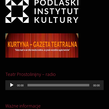
Odtwarzacz
plików
Teatr Prostolinijny – radio
dźwiękowych
00:00
00:00
Ważne informacje