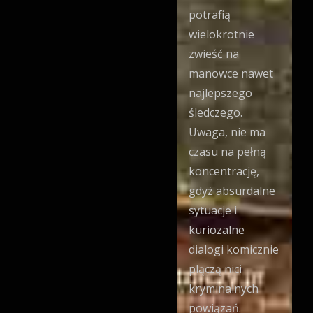
potrafią
wielokrotnie
zwieść na
manowce nawet
najlepszego
śledczego.
Uwaga, nie ma
czasu na pełną
koncentrację,
gdyż absurdalne
sytuacje i
kuriozalne
dialogi komicznie
plączą nici
kryminalnych
powiązań.