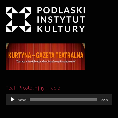
Odtwarzacz
plików
Teatr Prostolinijny – radio
dźwiękowych
00:00
00:00