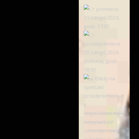
premiera:
11 lutego 2024,
godz. 17:00
przedpremiera:
10 lutego 2024
(sobota), godz.
18:00
Bilety na
spektakl
przedpremierow
y:
https://www.mok.
nowysacz.pl/
…/morderstwo-