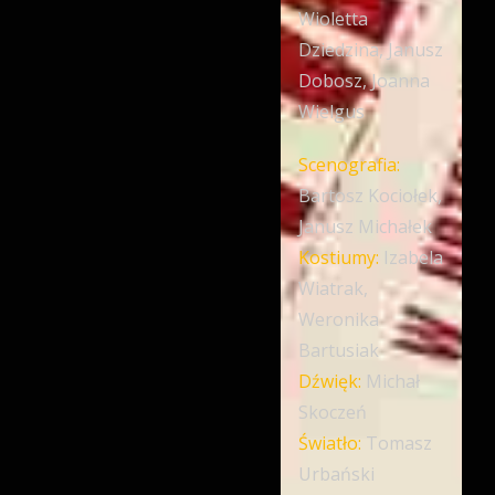
Wioletta
Dziedzina, Janusz
Dobosz, Joanna
Wielgus
Scenografia:
Bartosz Kociołek,
Janusz Michałek
Kostiumy:
Izabela
Wiatrak,
Weronika
Bartusiak
Dźwięk:
Michał
Skoczeń
Światło:
Tomasz
Urbański