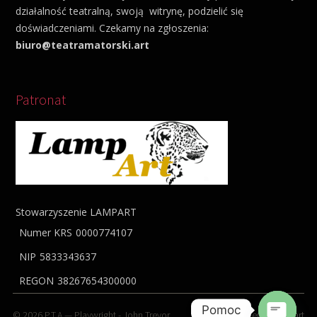
działalność teatralną, swoją witrynę, podzielić się
doświadczeniami. Czekamy na zgłoszenia:
biuro@teatramatorski.art
Patronat
Stowarzyszenie LAMPART
Numer KRS
0000774107
NIP
5833343637
REGON
38267654300000
Pomoc
© 2026
P.T.A
— Playwright -
John Trevor
Stowarzyszenie
Lampart