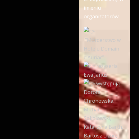
imieniu
organizatorów.
“Morderstwo w
Hotelu Domain
d’Auriac”
reżyseria:
Ewa Janus
występują:
Dorota
Chronowska,
Michał
Sokołowski,
Katarzyna Barth,
Bartosz Lizoń,