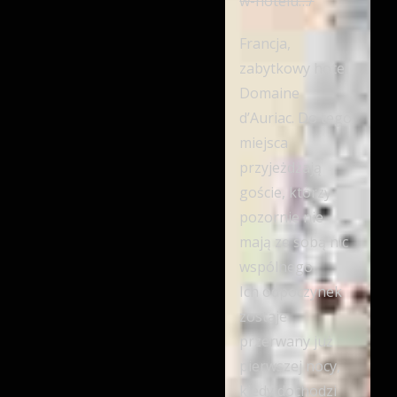
w-hotelu…/
Francja,
zabytkowy hotel
Domaine
d’Auriac. Do tego
miejsca
przyjeżdżają
goście, którzy
pozornie nie
mają ze sobą nic
wspólnego.
Ich odpoczynek
zostaje
przerwany już
pierwszej nocy,
kiedy dochodzi