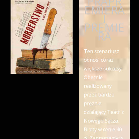
PRAPR
EMIERA
I
PREMIE
RA
Ten scenariusz
odnosi coraz
większe sukcesy.
Obecnie
realizowany
przez bardzo
prężnie
działający Teatr z
Nowego Sącza.
Bilety w cenie 40
zł. Zapraszamy w