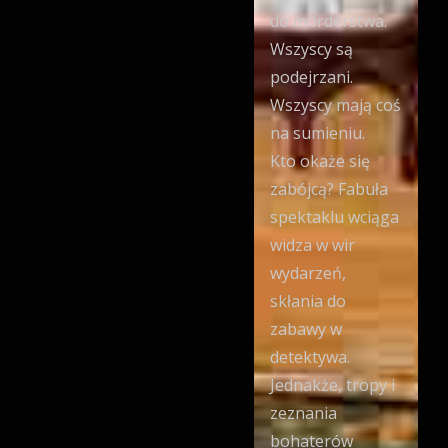
do morderstwa.
Wszyscy są
podejrzani.
Wszyscy mają coś
na sumieniu.
Kto okaże się
zabójcą? Fabuła
spektaklu wciąga
widza w wir
wydarzeń,
skłania do
zabawy w
detektywa.
Jednakże, tropy i
zeznania
bohaterów