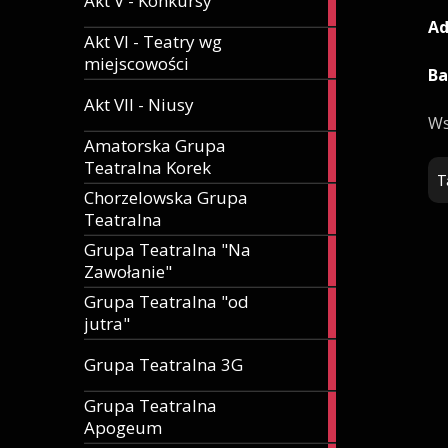
Akt V - Konkursy
artykuły
Ad
Akt VI - Teatry wg
1
miejscowości
artykuł
Ba
88
Akt VII - Niusy
artykuły
Ws
Amatorska Grupa
1
Teatralna Korek
artykuł
T
Chorzelowska Grupa
1
Teatralna
artykuł
Grupa Teatralna "Na
4
Zawołanie"
artykuły
Grupa Teatralna "od
2
jutra"
artykuły
1
Grupa Teatralna 3G
artykuł
Grupa Teatralna
1
Apogeum
artykuł