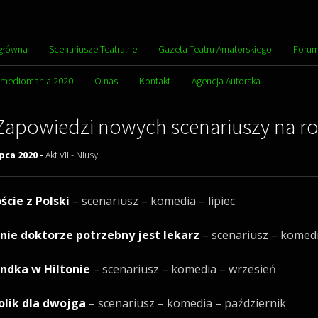
 główna
Scenariusze Teatralne
Gazeta Teatru Amatorskiego
Foru
omediomania 2020
O nas
Kontakt
Agencja Autorska
Zapowiedzi nowych scenariuszy na ro
ipca 2020 -
Akt VII - Niusy
ście z Polski
– scenariusz – komedia – lipiec
nie doktorze potrzebny jest lekarz
– scenariusz – komedi
ndka w Hiltonie
– scenariusz – komedia – wrzesień
olik dla dwojga
– scenariusz – komedia – październik