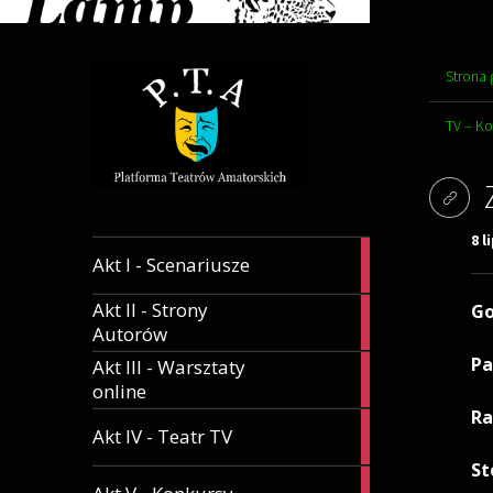
Strona
TV – K
8 l
1
Akt I - Scenariusze
artykuł
Akt II - Strony
Go
30
Autorów
artykuły
Pa
Akt III - Warsztaty
1
online
artykuł
Ra
1
Akt IV - Teatr TV
artykuł
St
37