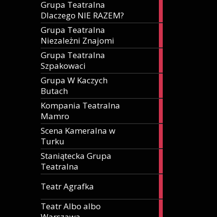
Grupa Teatralna
2
Dlaczego NIE RAZEM?
artykuły
Grupa Teatralna
1
Niezależni Znajomi
artykuł
Grupa Teatralna
1
Szpakowaci
artykuł
Grupa W Kaczych
2
Butach
artykuły
Kompania Teatralna
1
Mamro
artykuł
Scena Kameralna w
1
Turku
artykuł
Staniątecka Grupa
1
Teatralna
artykuł
1
Teatr Agrafka
artykuł
Teatr Albo albo
1
Warszawa
artykuł