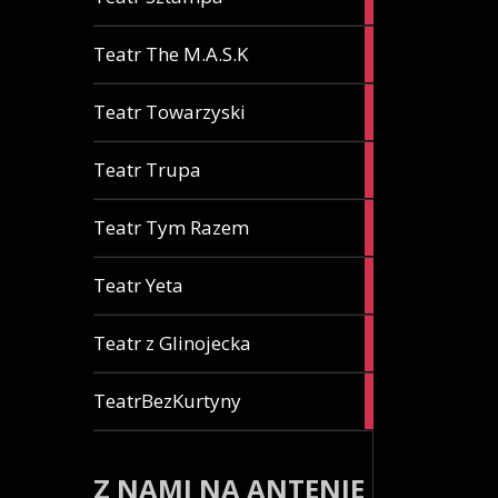
artykuł
2
Teatr The M.A.S.K
artykuły
1
Teatr Towarzyski
artykuł
1
Teatr Trupa
artykuł
3
Teatr Tym Razem
artykuły
1
Teatr Yeta
artykuł
4
Teatr z Glinojecka
artykuły
1
TeatrBezKurtyny
artykuł
Z NAMI NA ANTENIE