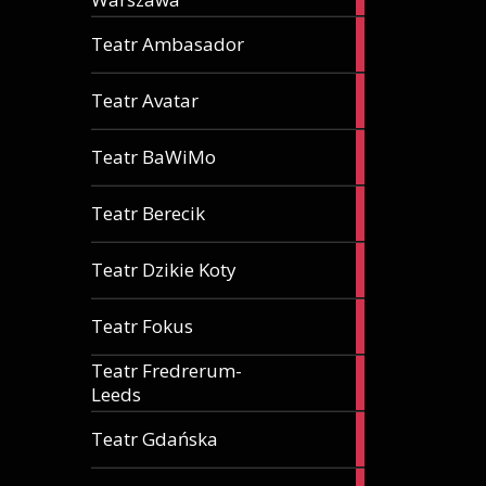
1
Teatr Ambasador
artykuł
3
Teatr Avatar
artykuły
1
Teatr BaWiMo
artykuł
1
Teatr Berecik
artykuł
2
Teatr Dzikie Koty
artykuły
2
Teatr Fokus
artykuły
Teatr Fredrerum-
1
Leeds
artykuł
3
Teatr Gdańska
artykuły