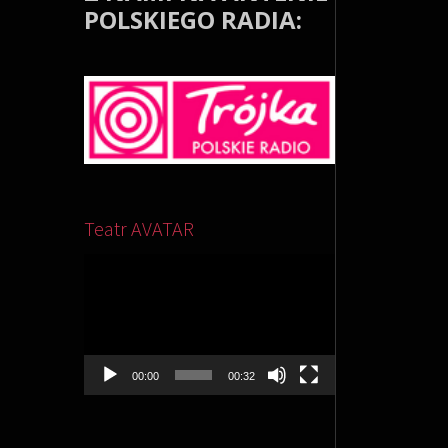
POLSKIEGO RADIA:
Odtwarzacz
video
Teatr AVATAR
00:00
00:32