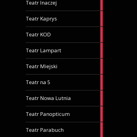
1
Teatr Inaczej
artykuł
2
Teatr Kaprys
artykuły
3
Teatr KOD
artykuły
8
Teatr Lampart
artykuły
1
Teatr Miejski
artykuł
3
Teatr na 5
artykuły
1
Teatr Nowa Lutnia
artykuł
1
Teatr Panopticum
artykuł
1
Teatr Parabuch
artykuł