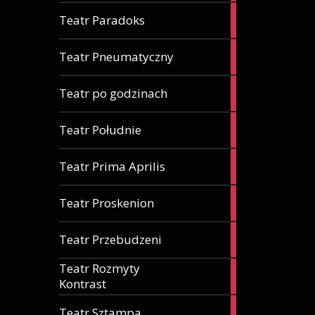
3
Teatr Paradoks
artykuły
1
Teatr Pneumatyczny
artykuł
1
Teatr po godzinach
artykuł
1
Teatr Południe
artykuł
1
Teatr Prima Aprilis
artykuł
2
Teatr Proskenion
artykuły
1
Teatr Przebudzeni
artykuł
Teatr Rozmyty
1
Kontrast
artykuł
1
Teatr Sztampa